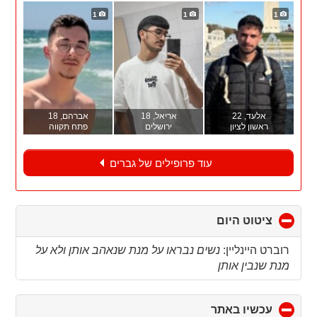
1
1
1
אלעד
, 22
אריאל
, 18
אברהם
, 18
ראשון לציון
ירושלים
פתח תקווה
עוד פרופילים של גברים
ציטוט היום
click
to
collapse
רוברט היינליין:
נשים נבראו על מנת שנאהב אותן ולא על
contents
מנת שנבין אותן
עכשיו באתר
click