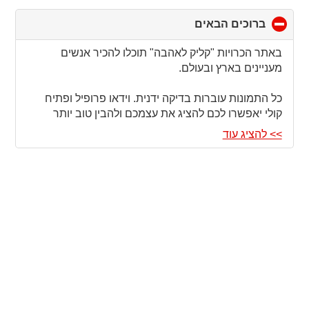
ברוכים הבאים
click
to
collapse
באתר הכרויות "קליק לאהבה" תוכלו להכיר אנשים
contents
מעניינים בארץ ובעולם.
כל התמונות עוברות בדיקה ידנית. וידאו פרופיל ופתיח
קולי יאפשרו לכם להציג את עצמכם ולהבין טוב יותר
משתמשים אחרים. תהיו בטוחים - אנחנו עושים הכל, כדי
>> להציג עוד
שבאתר הכרויות שלנו תדברו עם אנשים אמיתיים
במטרה לפגוש אותם.
הכרויות זה אנחנו - בין אם אתם מחפשים אהבה, חברים
או חוויות חדשות - הגעתם למקום הנכון. בהצלחה !