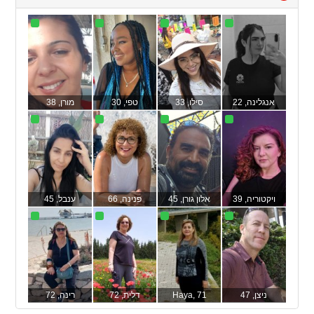
to
collapse
contents
אנגלינה
, 22
סילו
, 33
טפי
, 30
מורן
, 38
ויקטוריה
, 39
אלון גורן
, 45
פנינה
, 66
ענבל
, 45
ניצן
, 47
, 71
Haya
דלית
, 72
רינה
, 72