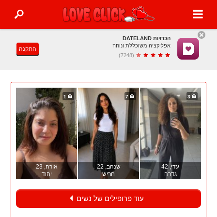
הכרויות DATELAND
אפליקציה משוכללת ונוחה
התקנה
(7248)
1
7
3
עדי
, 42
שנהב
, 22
אורה
, 23
גדרה
חריש
יהוד
עוד פרופילים של נשים